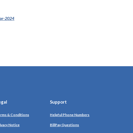
(Opens in a new Window)
for-2024
egal
Support
rms & Conditions
Helpful Phone Numbers
ivacy Notice
BillPay Questions