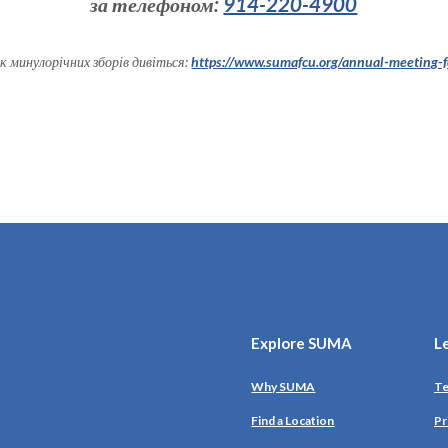
за телефоном:
914-220-4900
к минулорічних зборів дивіться:
https://www.sumafcu.org/annual-meeting-
Explore SUMA
L
Why SUMA
Te
Find a Location
Pr