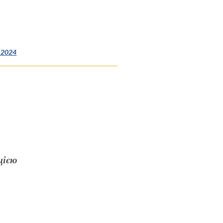
(Opens in a new Window)
r-2024
цією