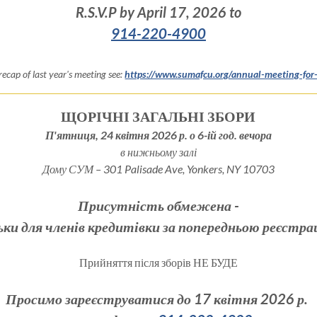
R.S.V.P by April 17, 2026 to
914-220-4900
recap of last year's meeting see:
https://www.sumafcu.org/annual-meeting-fo
ЩОРІЧНІ ЗАГАЛЬНІ ЗБОРИ
П'ятниця, 24 квітня 2026 р. о 6-ій год. вечора
в нижньому залі
Дому СУМ –
301 Palisade Ave,
Yonkers, NY 10703
Присутність обмежена -
ьки для членів кредитівки за попередньою реєстра
Прийняття після зборів НЕ БУДЕ
Просимо зареєструватися до 17 квітня 2026 р.