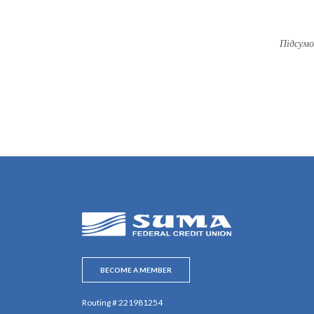
Підсумо
SUMA Federal Credit Union
BECOME A MEMBER
Routing # 221981254